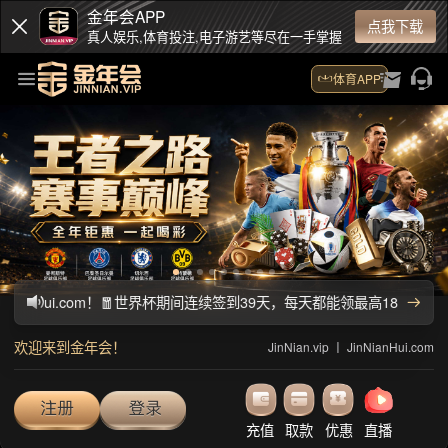
金年会APP
点我下载
真人娱乐,体育投注,电子游艺等尽在一手掌握
体育APP
p 丨 JinNianHui.com！🧧世界杯期间连续签到39天，每天都能领
欢迎来到金年会！
JinNian.vip 丨 JinNianHui.com
充值
取款
优惠
直播